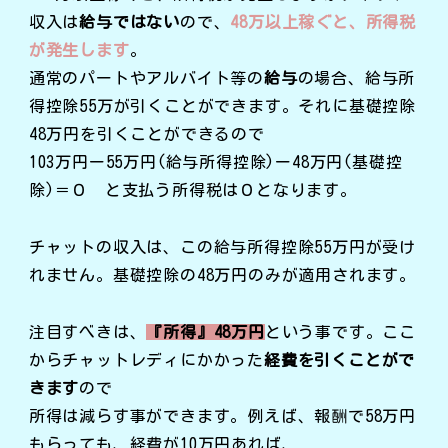
収入は
給与ではない
ので、
48万以上稼ぐと、所得税
が発生します
。
通常のパートやアルバイト等の
給与
の場合、給与所
得控除55万が引くことができます。それに基礎控除
48万円を引くことができるので
103万円ー55万円(給与所得控除)ー48万円(基礎控
除)＝０ と支払う所得税は０となります。
チャットの収入は、この給与所得控除55万円が受け
れません。基礎控除の48万円のみが適用されます。
注目すべきは、
『所得』48万円
という事です。ここ
からチャットレディにかかった
経費を引くことがで
きます
ので
所得は減らす事ができます。例えば、報酬で58万円
もらっても、経費が10万円あれば、